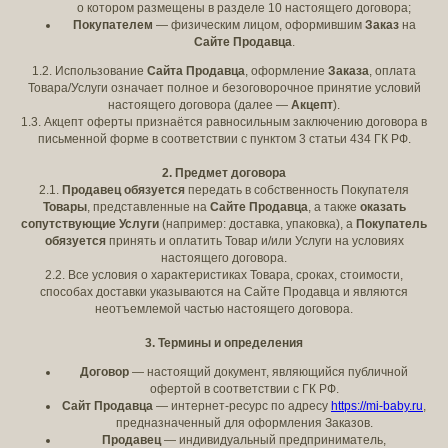
о котором размещены в разделе 10 настоящего договора;
Покупателем
— физическим лицом, оформившим
Заказ
на
Сайте Продавца
.
1.2. Использование
Сайта Продавца
, оформление
Заказа
, оплата
Товара/Услуги означает полное и безоговорочное принятие условий
настоящего договора (далее —
Акцепт
).
1.3. Акцепт оферты признаётся равносильным заключению договора в
письменной форме в соответствии с пунктом 3 статьи 434 ГК РФ.
2. Предмет договора
2.1.
Продавец обязуется
передать в собственность Покупателя
Товары
, представленные на
Сайте Продавца
, а также
оказать
сопутствующие Услуги
(например: доставка, упаковка), а
Покупатель
обязуется
принять и оплатить Товар и/или Услуги на условиях
настоящего договора.
2.2. Все условия о характеристиках Товара, сроках, стоимости,
способах доставки указываются на Сайте Продавца и являются
неотъемлемой частью настоящего договора.
3. Термины и определения
Договор
— настоящий документ, являющийся публичной
офертой в соответствии с ГК РФ.
Сайт Продавца
— интернет-ресурс по адресу
https://mi-baby.ru
,
предназначенный для оформления Заказов.
Продавец
— индивидуальный предприниматель,