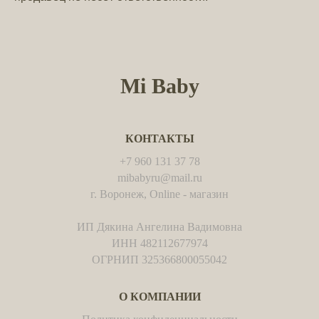
Mi Baby
КОНТАКТЫ
+7 960 131 37 78
mibabyru@mail.ru
г. Воронеж, Online - магазин
ИП Дякина Ангелина Вадимовна
ИНН 482112677974
ОГРНИП 325366800055042
О КОМПАНИИ