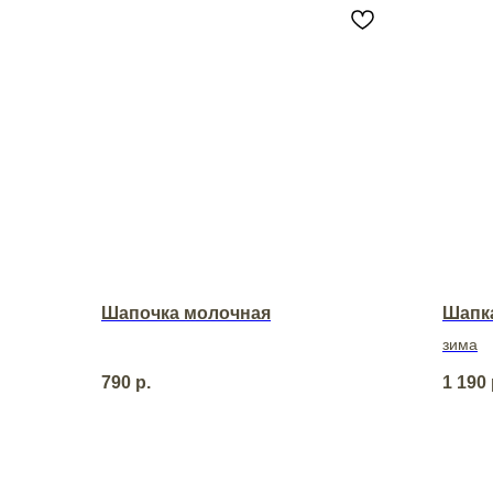
Шапочка молочная
Шапка
зима
790
р.
1 190