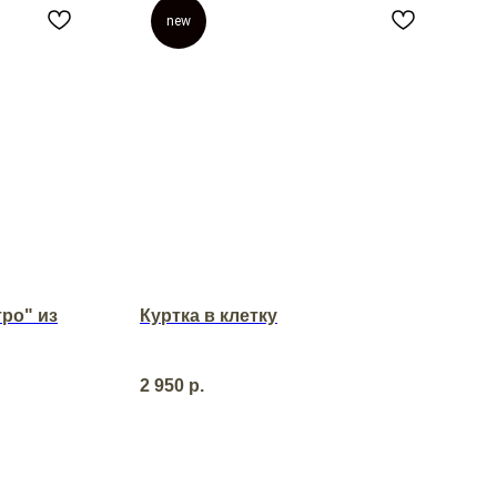
new
ро" из
Куртка в клетку
2 950
р.