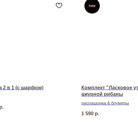
new
 2 в 1 (с шарфом)
Комплект "Ласковое ут
ажурной рибаны
распашонка & блумеры
р.
1 590
р.