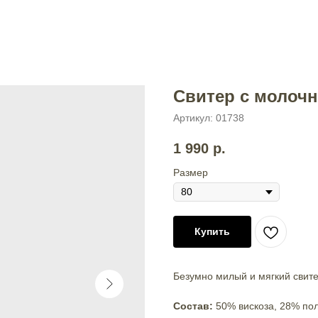
Свитер с молоч
Артикул:
01738
1 990
р.
Размер
Купить
Безумно милый и мягкий свите
Состав:
50% вискоза, 28% по