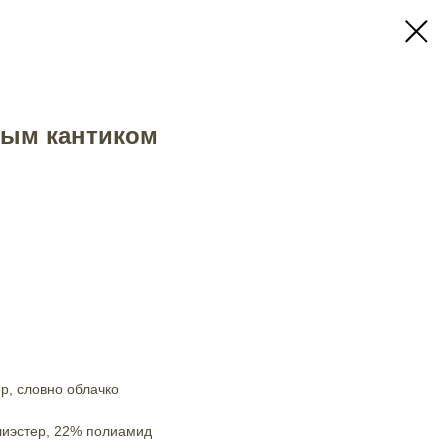
ным кантиком
р, словно облачко
лиэстер, 22% полиамид