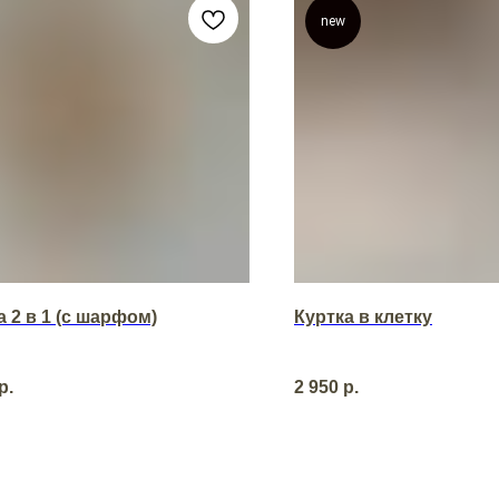
new
 2 в 1 (с шарфом)
Куртка в клетку
р.
2 950
р.