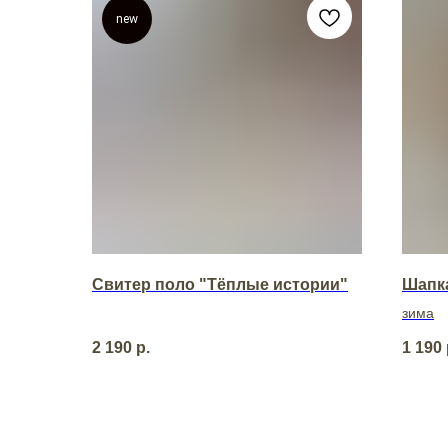
new
Свитер поло "Тёплые истории"
Шапка
зима
2 190
р.
1 190