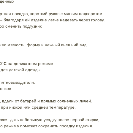
ждённых
тная посадка, короткий рукав с мягким подворотом
 — благодаря ей изделие
легче надевать через голову
.
ро сменить подгузник
)
нял мягкость, форму и нежный внешний вид,
0°C
на деликатном режиме.
 для детской одежды.
 пятновыводители.
енков.
 вдали от батарей и прямых солнечных лучей.
 при низкой или средней температуре.
ожет дать небольшую усадку после первой стирки,
о режима поможет сохранить посадку изделия.