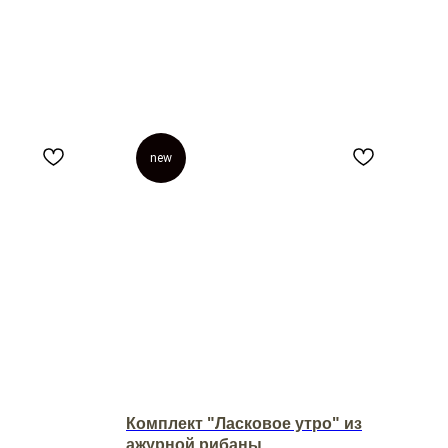
new
Комплект "Ласковое утро" из
ажурной рибаны