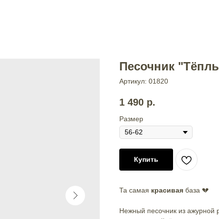
Песочник "Тёплы
Артикул:
01820
1 490
р.
Размер
Купить
Та самая
красивая
база 💔
Нежный песочник из ажурной 