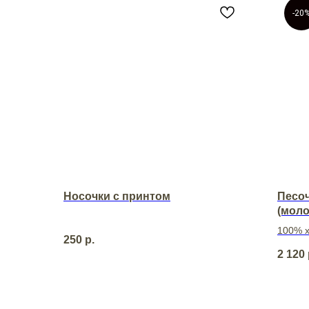
-20
Носочки с принтом
Песоч
(мол
100% 
250
р.
2 120