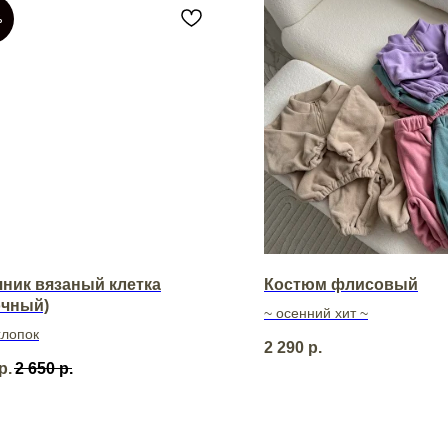
%
ник вязаный клетка
Костюм флисовый
очный)
~ осенний хит ~
хлопок
2 290
р.
р.
2 650
р.