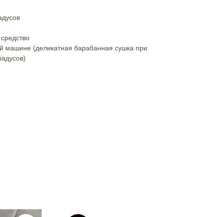
адусов
 средство
й машине (деликатная барабанная сушка при
радусов)