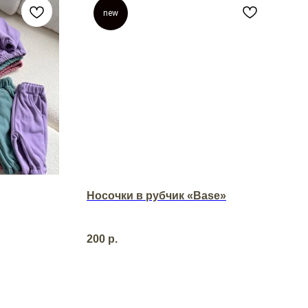
new
Носочки в рубчик «Base»
200
р.