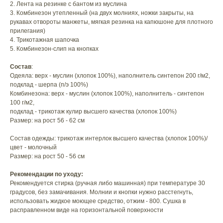
2. Лента на резинке с бантом из муслина
3. Комбинезон утепленный (на двух молниях, ножки закрыты, на
рукавах отвороты манжеты, мягкая резинка на капюшоне для плотного
прилегания)
4. Трикотажная шапочка
5. Комбинезон-слип на кнопках
Состав
:
Одеяла: верх - муслин (хлопок 100%), наполнитель синтепон 200 г/м2,
подклад - шерпа (п/э 100%)
Комбинезона: верх - муслин (хлопок 100%), наполнитель - синтепон
100 г/м2,
подклад - трикотаж кулир высшего качества (хлопок 100%)
Размер: на рост 56 - 62 см
Состав одежды: трикотаж интерлок высшего качества (хлопок 100%)/
цвет - молочный
Размер: на рост 50 - 56 см
Рекомендации по уходу:
Рекомендуется стирка (ручная либо машинная) при температуре 30
градусов, без замачивания. Молнии и кнопки нужно расстегнуть,
использовать жидкое моющее средство, отжим - 800. Сушка в
расправленном виде на горизонтальной поверхности