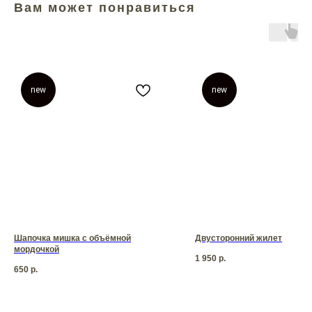
Вам может понравиться
new
new
Шапочка мишка с объёмной
Двусторонний жилет
мордочкой
1 950
р.
650
р.